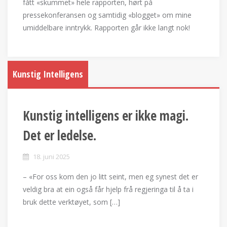
fått «skummet» hele rapporten, hørt på
pressekonferansen og samtidig «blogget» om mine
umiddelbare inntrykk. Rapporten går ikke langt nok!
Kunstig Intelligens
Kunstig intelligens er ikke magi.
Det er ledelse.
18. juni 2025
– «For oss kom den jo litt seint, men eg synest det er
veldig bra at ein også får hjelp frå regjeringa til å ta i
bruk dette verktøyet, som […]