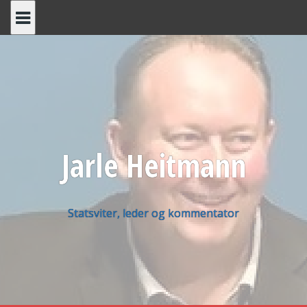
Skip
to
content
Jarle Heitmann
Statsviter, leder og kommentator