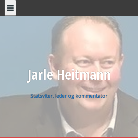
Skip
to
content
Jarle Heitmann
Statsviter, leder og kommentator