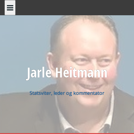
Skip
to
content
Jarle Heitmann
Statsviter, leder og kommentator