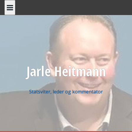
Skip
to
content
Jarle Heitmann
Statsviter, leder og kommentator