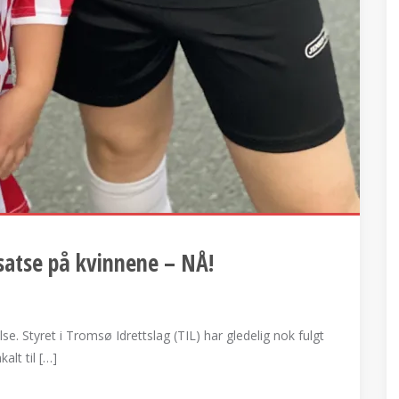
satse på kvinnene – NÅ!
se. Styret i Tromsø Idrettslag (TIL) har gledelig nok fulgt
alt til […]