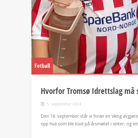
Fotball
Hvorfor Tromsø Idrettslag må 
5. september 2024
Den 18. september står vi foran en viktig avgjørel
opp hva som ble lovd på årsmøtet i vinter, og innk