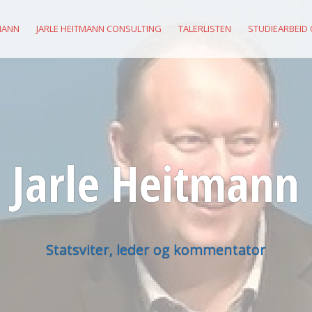
MANN
JARLE HEITMANN CONSULTING
TALERLISTEN
STUDIEARBEID
Jarle Heitmann
Statsviter, leder og kommentator