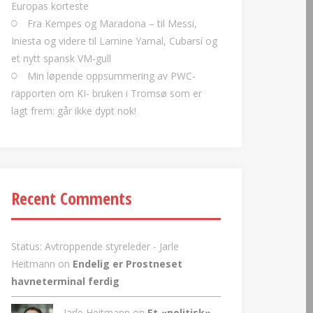
Europas korteste
Fra Kempes og Maradona – til Messi,
Iniesta og videre til Lamine Yamal, Cubarsí og
et nytt spansk VM-gull
Min løpende oppsummering av PWC-
rapporten om KI- bruken i Tromsø som er
lagt frem: går ikke dypt nok!
Recent Comments
Status: Avtroppende styreleder - Jarle
Heitmann
on
Endelig er Prostneset
havneterminal ferdig
Jarle Heitmann on
Et «politisk»