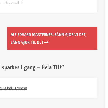
en
permalink
ALF EDVARD MASTERNES: SÅNN GJØR VI DET,
SÅNN GJØR TIL DET
ll sparkes i gang – Heia TIL!
”
rt - Glad i Tromsø