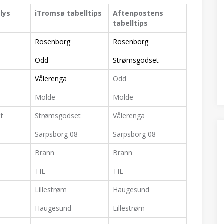
lys
iTromsø tabelltips
Aftenpostens
tabelltips
Rosenborg
Rosenborg
Odd
Strømsgodset
Vålerenga
Odd
Molde
Molde
t
Strømsgodset
Vålerenga
Sarpsborg 08
Sarpsborg 08
8
Brann
Brann
TIL
TIL
Lillestrøm
Haugesund
Haugesund
Lillestrøm