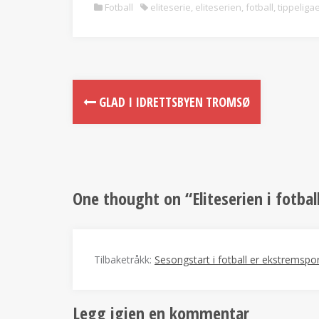
Fotball
eliteserie
,
eliteserien
,
fotball
,
tippeliga
GLAD I IDRETTSBYEN TROMSØ
One thought on “
Eliteserien i fotba
Tilbaketråkk:
Sesongstart i fotball er ekstremspo
Legg igjen en kommentar