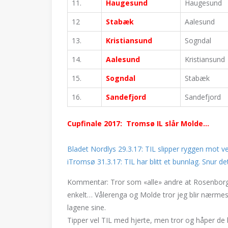
11.
Haugesund
Haugesund
12
Stabæk
Aalesund
13.
Kristiansund
Sogndal
14.
Aalesund
Kristiansund
15.
Sogndal
Stabæk
16.
Sandefjord
Sandefjord
Cupfinale 2017: Tromsø IL slår Molde…
Bladet Nordlys 29.3.17: TIL slipper ryggen mot v
iTromsø 31.3.17: TIL har blitt et bunnlag. Snur de
Kommentar: Tror som «alle» andre at Rosenborg er
enkelt… Vålerenga og Molde tror jeg blir nærmest
lagene sine.
Tipper vel TIL med hjerte, men tror og håper de b