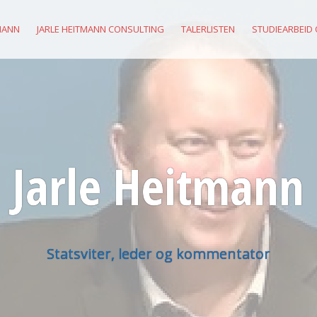
MANN
JARLE HEITMANN CONSULTING
TALERLISTEN
STUDIEARBEID
Jarle Heitmann
Statsviter, leder og kommentator