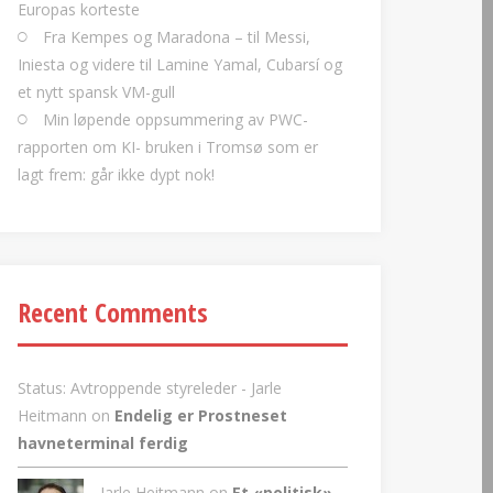
Europas korteste
Fra Kempes og Maradona – til Messi,
Iniesta og videre til Lamine Yamal, Cubarsí og
et nytt spansk VM-gull
Min løpende oppsummering av PWC-
rapporten om KI- bruken i Tromsø som er
lagt frem: går ikke dypt nok!
Recent Comments
Status: Avtroppende styreleder - Jarle
Heitmann
on
Endelig er Prostneset
havneterminal ferdig
Jarle Heitmann on
Et «politisk»