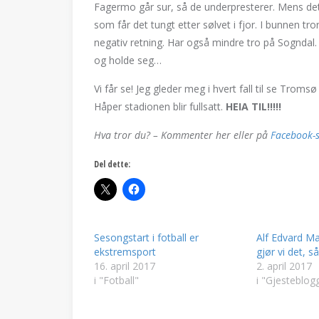
Fagermo går sur, så de underpresterer. Mens det
som får det tungt etter sølvet i fjor. I bunnen tr
negativ retning. Har også mindre tro på Sogndal.
og holde seg…
Vi får se! Jeg gleder meg i hvert fall til se Trom
Håper stadionen blir fullsatt.
HEIA TIL!!!!!
Hva tror du? – Kommenter her eller på
Facebook-s
Del dette:
Sesongstart i fotball er
Alf Edvard M
ekstremsport
gjør vi det, s
16. april 2017
2. april 2017
i "Fotball"
i "Gjesteblog