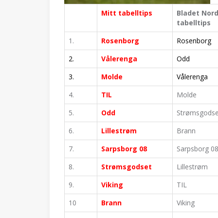
Mitt tabelltips
Bladet Nord
tabelltips
1.
Rosenborg
Rosenborg
2.
Vålerenga
Odd
3.
Molde
Vålerenga
4.
TIL
Molde
5.
Odd
Strømsgodse
6.
Lillestrøm
Brann
7.
Sarpsborg 08
Sarpsborg 0
8.
Strømsgodset
Lillestrøm
9.
Viking
TIL
10
Brann
Viking