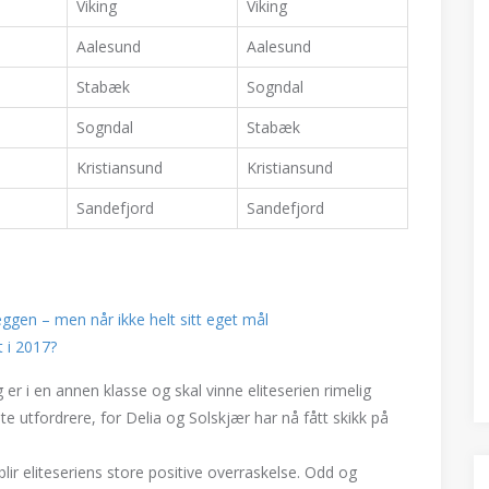
Viking
Viking
Aalesund
Aalesund
Stabæk
Sogndal
Sogndal
Stabæk
Kristiansund
Kristiansund
Sandefjord
Sandefjord
eggen – men når ikke helt sitt eget mål
t i 2017?
 i en annen klasse og skal vinne eliteserien rimelig
e utfordrere, for Delia og Solskjær har nå fått skikk på
lir eliteseriens store positive overraskelse. Odd og