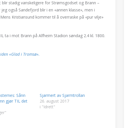
 blir stadig vanskeligere for Strømsgodset og Brann –
or jeg også Sandefjord blir i en «annen klasse», men i
 Mens Kristiansund kommer til å overraske på «pur vilje»
sø IL ta i mot Brann på Alfheim Stadion søndag 2.4 kl. 1800.
iden «Glad i Tromsø».
asternes: Sånn
Sjarmert av Sjarmtrollan
ånn gjør TIL det
26. august 2017
i "Idrett"
ger"