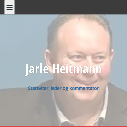
Skip
to
content
Jarle Heitmann
Statsviter, leder og kommentator