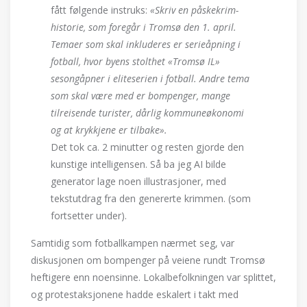
fått følgende instruks:
«Skriv en påskekrim-
historie, som foregår i Tromsø den 1. april.
Temaer som skal inkluderes er serieåpning i
fotball, hvor byens stolthet «Tromsø IL»
sesongåpner i eliteserien i fotball. Andre tema
som skal være med er bompenger, mange
tilreisende turister, dårlig kommuneøkonomi
og at krykkjene er tilbake».
Det tok ca. 2 minutter og resten gjorde den
kunstige intelligensen. Så ba jeg AI bilde
generator lage noen illustrasjoner, med
tekstutdrag fra den genererte krimmen. (som
fortsetter under).
Samtidig som fotballkampen nærmet seg, var
diskusjonen om bompenger på veiene rundt Tromsø
heftigere enn noensinne. Lokalbefolkningen var splittet,
og protestaksjonene hadde eskalert i takt med