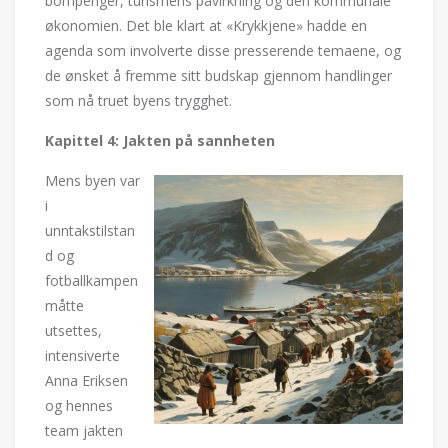
bompenger, turismens påvirkning og den kommunale
økonomien. Det ble klart at «Krykkjene» hadde en
agenda som involverte disse presserende temaene, og
de ønsket å fremme sitt budskap gjennom handlinger
som nå truet byens trygghet.
Kapittel 4: Jakten på sannheten
Mens byen var
i
unntakstilstan
d og
fotballkampen
måtte
utsettes,
intensiverte
Anna Eriksen
og hennes
team jakten