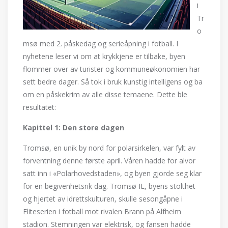
i
Tr
o
msø med 2. påskedag og serieåpning i fotball. I
nyhetene leser vi om at krykkjene er tilbake, byen
flommer over av turister og kommuneøkonomien har
sett bedre dager. Så tok i bruk kunstig intelligens og ba
om en påskekrim av alle disse temaene. Dette ble
resultatet:
Kapittel 1: Den store dagen
Tromsø, en unik by nord for polarsirkelen, var fylt av
forventning denne første april. Våren hadde for alvor
satt inn i «Polarhovedstaden», og byen gjorde seg klar
for en begivenhetsrik dag. Tromsø IL, byens stolthet
og hjertet av idrettskulturen, skulle sesongåpne i
Eliteserien i fotball mot rivalen Brann på Alfheim
stadion. Stemningen var elektrisk, og fansen hadde