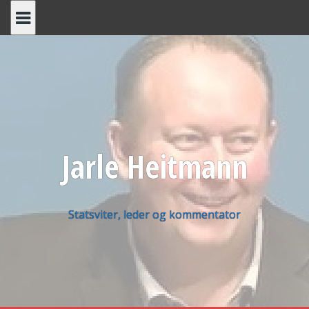
Skip
to
content
Jarle Heitmann
Statsviter, leder og kommentator