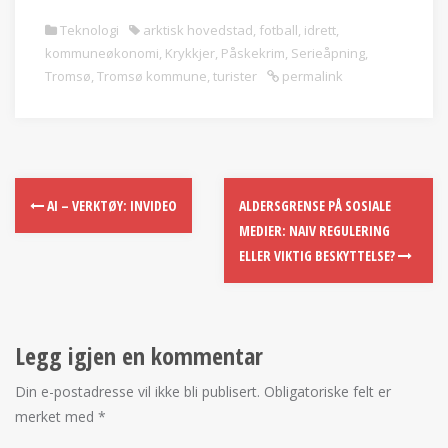
Teknologi
arktisk hovedstad
,
fotball
,
idrett
,
kommuneøkonomi
,
Krykkjer
,
Påskekrim
,
Serieåpning
,
Tromsø
,
Tromsø kommune
,
turister
permalink
AI – VERKTØY: INVIDEO
ALDERSGRENSE PÅ SOSIALE
MEDIER: NAIV REGULERING
ELLER VIKTIG BESKYTTELSE?
Legg igjen en kommentar
Din e-postadresse vil ikke bli publisert.
Obligatoriske felt er
merket med
*