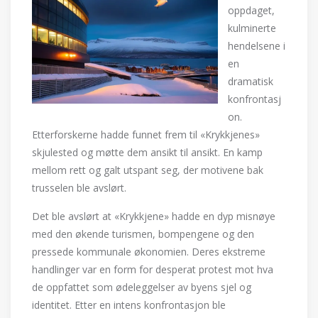
oppdaget,
kulminerte
hendelsene i
en
dramatisk
konfrontasj
on.
Etterforskerne hadde funnet frem til «Krykkjenes»
skjulested og møtte dem ansikt til ansikt. En kamp
mellom rett og galt utspant seg, der motivene bak
trusselen ble avslørt.
Det ble avslørt at «Krykkjene» hadde en dyp misnøye
med den økende turismen, bompengene og den
pressede kommunale økonomien. Deres ekstreme
handlinger var en form for desperat protest mot hva
de oppfattet som ødeleggelser av byens sjel og
identitet. Etter en intens konfrontasjon ble