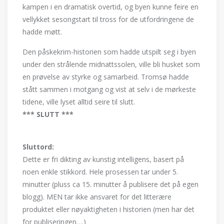
kampen i en dramatisk overtid, og byen kunne feire en
vellykket sesongstart til tross for de utfordringene de
hadde møtt.
Den påskekrim-historien som hadde utspilt seg i byen
under den strålende midnattssolen, ville bli husket som
en prøvelse av styrke og samarbeid. Tromsø hadde
stått sammen i motgang og vist at selv i de mørkeste
tidene, ville lyset alltid seire til slutt.
*** SLUTT ***
Sluttord:
Dette er fri dikting av kunstig intelligens, basert på
noen enkle stikkord. Hele prosessen tar under 5.
minutter (pluss ca 15. minutter å publisere det på egen
blogg). MEN tar ikke ansvaret for det litterære
produktet eller nøyaktigheten i historien (men har det
for publiseringen….)