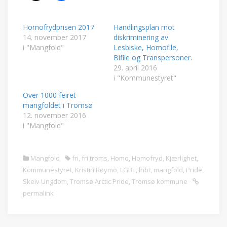
Homofrydprisen 2017
Handlingsplan mot
14. november 2017
diskriminering av
i "Mangfold"
Lesbiske, Homofile,
Bifile og Transpersoner.
29. april 2016
i "Kommunestyret"
Over 1000 feiret
mangfoldet i Tromsø
12. november 2016
i "Mangfold"
Mangfold
fri
,
fri troms
,
Homo
,
Homofryd
,
Kjærlighet
,
Kommunestyret
,
Kristin Røymo
,
LGBT
,
lhbt
,
mangfold
,
Pride
,
Skeiv Ungdom
,
Tromsø Arctic Pride
,
Tromsø kommune
permalink