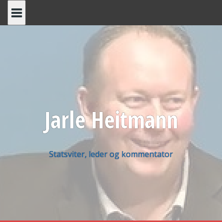
Skip
to
content
Jarle Heitmann
Statsviter, leder og kommentator