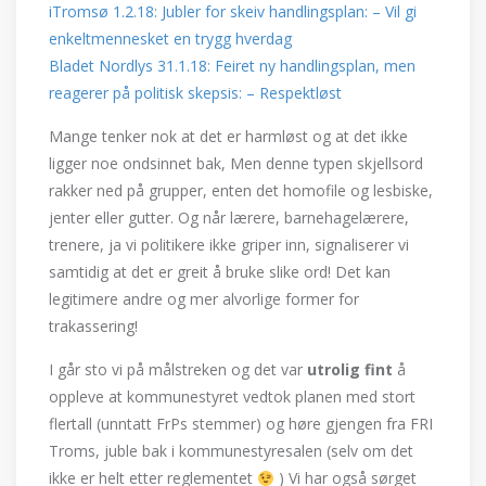
iTromsø 1.2.18:
Jubler for skeiv handlingsplan: – Vil gi
enkeltmennesket en trygg hverdag
Bladet Nordlys 31.1.18: Feiret ny handlingsplan, men
reagerer på politisk skepsis: – Respektløst
Mange tenker nok at det er harmløst og at det ikke
ligger noe ondsinnet bak, Men denne typen skjellsord
rakker ned på grupper, enten det homofile og lesbiske,
jenter eller gutter. Og når lærere, barnehagelærere,
trenere, ja vi politikere ikke griper inn, signaliserer vi
samtidig at det er greit å bruke slike ord! Det kan
legitimere andre og mer alvorlige former for
trakassering!
I går sto vi på målstreken og det var
utrolig fint
å
oppleve at kommunestyret vedtok planen med stort
flertall (unntatt FrPs stemmer) og høre gjengen fra FRI
Troms, juble bak i kommunestyresalen (selv om det
ikke er helt etter reglementet
) Vi har også sørget