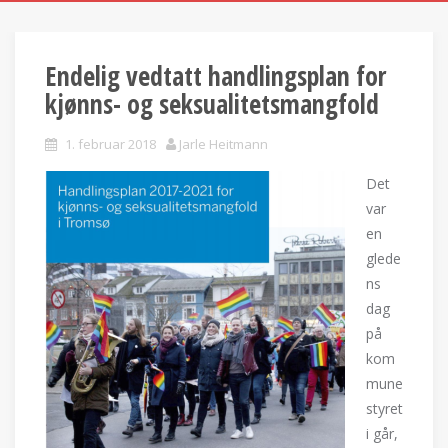
Endelig vedtatt handlingsplan for
kjønns- og seksualitetsmangfold
1. februar 2018
Jarle Heitmann
Det
var
en
glede
ns
dag
på
kom
mune
styret
i går,