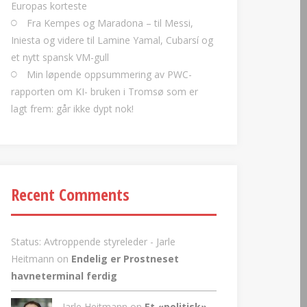
Europas korteste
Fra Kempes og Maradona – til Messi,
Iniesta og videre til Lamine Yamal, Cubarsí og
et nytt spansk VM-gull
Min løpende oppsummering av PWC-
rapporten om KI- bruken i Tromsø som er
lagt frem: går ikke dypt nok!
Recent Comments
Status: Avtroppende styreleder - Jarle
Heitmann
on
Endelig er Prostneset
havneterminal ferdig
Jarle Heitmann on
Et «politisk»