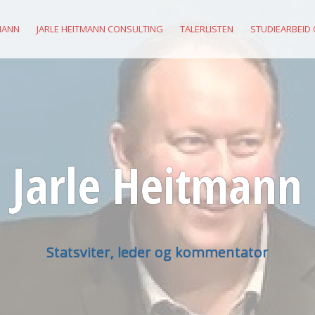
MANN
JARLE HEITMANN CONSULTING
TALERLISTEN
STUDIEARBEID
Jarle Heitmann
Statsviter, leder og kommentator