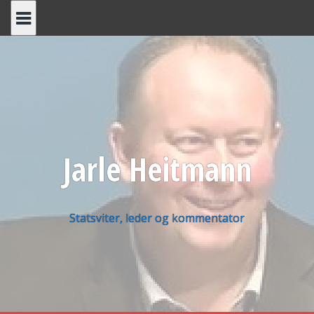
Skip
to
content
Jarle Heitmann
Statsviter, leder og kommentator