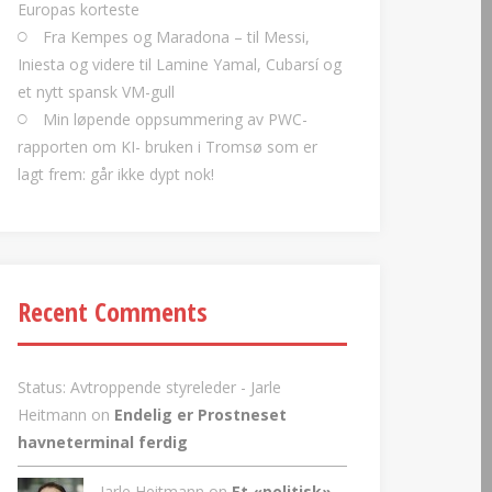
Europas korteste
Fra Kempes og Maradona – til Messi,
Iniesta og videre til Lamine Yamal, Cubarsí og
et nytt spansk VM-gull
Min løpende oppsummering av PWC-
rapporten om KI- bruken i Tromsø som er
lagt frem: går ikke dypt nok!
Recent Comments
Status: Avtroppende styreleder - Jarle
Heitmann
on
Endelig er Prostneset
havneterminal ferdig
Jarle Heitmann on
Et «politisk»