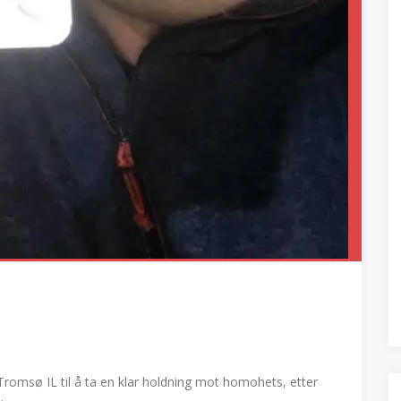
omsø IL til å ta en klar holdning mot homohets, etter