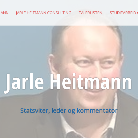
MANN
JARLE HEITMANN CONSULTING
TALERLISTEN
STUDIEARBEID
Jarle Heitmann
Statsviter, leder og kommentator