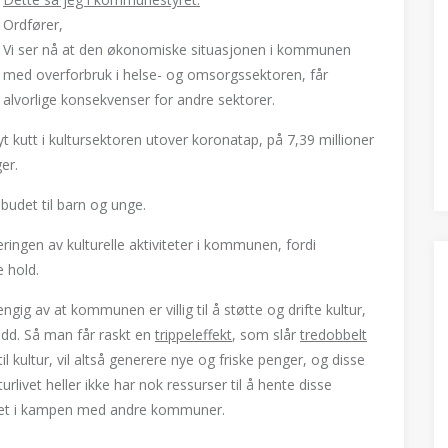
Ordfører,
Vi ser nå at den økonomiske situasjonen i kommunen
med overforbruk i helse- og omsorgssektoren, får
alvorlige konsekvenser for andre sektorer.
øyt kutt i kultursektoren utover koronatap, på 7,39 millioner
er.
ilbudet til barn og unge.
ingen av kulturelle aktiviteter i kommunen, fordi
 hold.
ig av at kommunen er villig til å støtte og drifte kultur,
dd. Så man får raskt en
trippeleffekt
, som slår
tredobbelt
 til kultur, vil altså generere nye og friske penger, og disse
rlivet heller ikke har nok ressurser til å hente disse
net i kampen med andre kommuner.