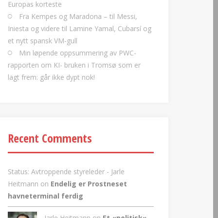
Europas korteste
Fra Kempes og Maradona – til Messi,
Iniesta og videre til Lamine Yamal, Cubarsí og
et nytt spansk VM-gull
Min løpende oppsummering av PWC-
rapporten om KI- bruken i Tromsø som er
lagt frem: går ikke dypt nok!
Recent Comments
Status: Avtroppende styreleder - Jarle
Heitmann
on
Endelig er Prostneset
havneterminal ferdig
Jarle Heitmann on
Et «politisk»