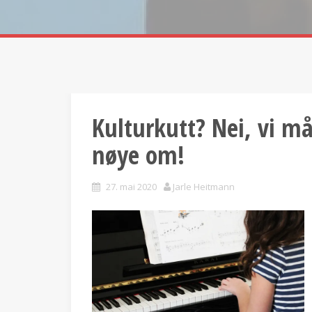
Kulturkutt? Nei, vi m
nøye om!
27. mai 2020
Jarle Heitmann