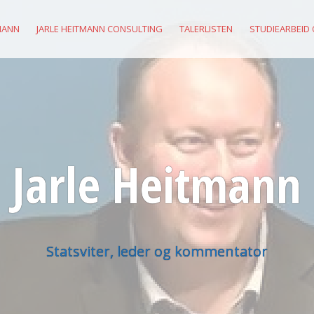
MANN
JARLE HEITMANN CONSULTING
TALERLISTEN
STUDIEARBEID
Jarle Heitmann
Statsviter, leder og kommentator