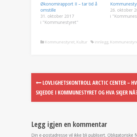
Økonomirapport II – tar tid å
Kommunestyr
omstille
26. oktober 
31. oktober 2017
i "Kommunest
i "Kommunestyret"
Kommunestyret
,
Kultur
innlegg
,
Kommunestyr
LOVLIGHETSKONTROLL ARCTIC CENTER – H
SKJEDDE I KOMMUNESTYRET OG HVA SKJER NÅ
Legg igjen en kommentar
Din e-postadresse vil ikke bli publisert.
Obligatoriske 