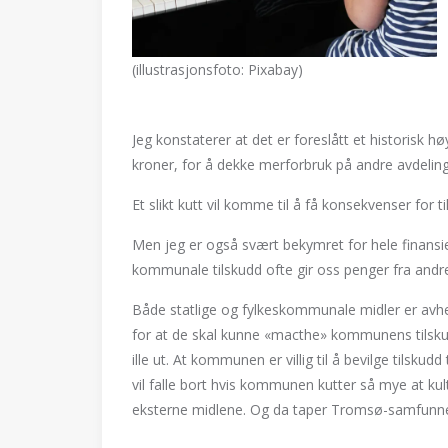
(illustrasjonsfoto: Pixabay)
Jeg konstaterer at det er foreslått et historisk h
kroner, for å dekke merforbruk på andre avdeling
Et slikt kutt vil komme til å få konsekvenser for t
Men jeg er også svært bekymret for hele finansier
kommunale tilskudd ofte gir oss penger fra andre
Både statlige og fylkeskommunale midler er avheng
for at de skal kunne «macthe» kommunens tilsku
ille ut. At kommunen er villig til å bevilge tilskudd
vil falle bort hvis kommunen kutter så mye at kultu
eksterne midlene. Og da taper Tromsø-samfun