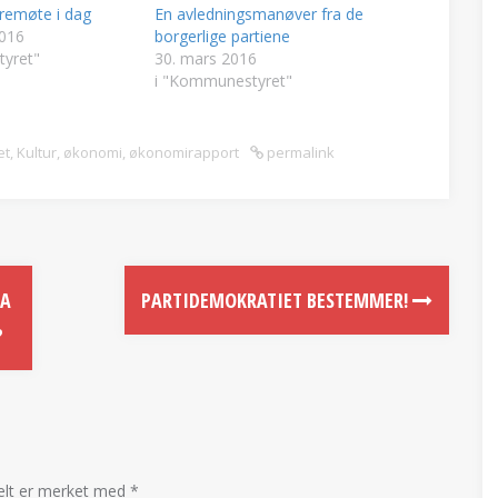
emøte i dag
En avledningsmanøver fra de
2016
borgerlige partiene
yret"
30. mars 2016
i "Kommunestyret"
et
,
Kultur
,
økonomi
,
økonomirapport
permalink
VA
PARTIDEMOKRATIET BESTEMMER!
?
felt er merket med
*