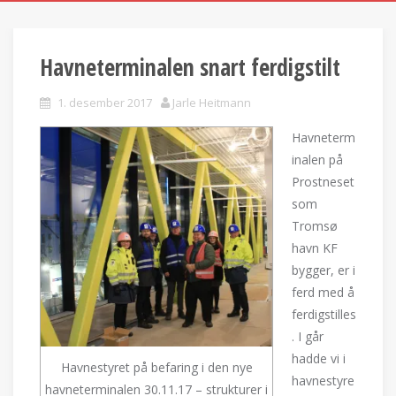
Havneterminalen snart ferdigstilt
1. desember 2017
Jarle Heitmann
Havneterm
inalen på
Prostneset
som
Tromsø
havn KF
bygger, er i
ferd med å
ferdigstilles
. I går
hadde vi i
Havnestyret på befaring i den nye
havnestyre
havneterminalen 30.11.17 – strukturer i