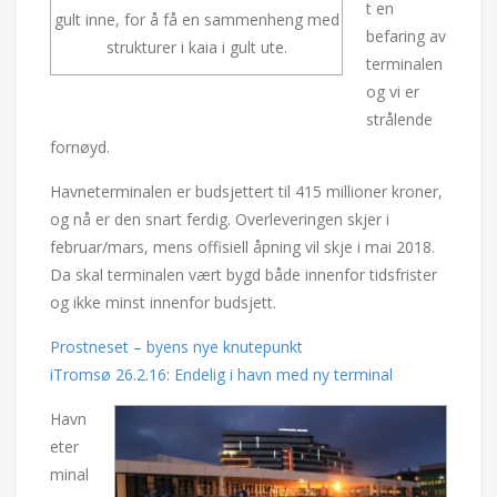
t en
gult inne, for å få en sammenheng med
befaring av
strukturer i kaia i gult ute.
terminalen
og vi er
strålende
fornøyd.
Havneterminalen er budsjettert til 415 millioner kroner,
og nå er den snart ferdig. Overleveringen skjer i
februar/mars, mens offisiell åpning vil skje i mai 2018.
Da skal terminalen vært bygd både innenfor tidsfrister
og ikke minst innenfor budsjett.
Prostneset – byens nye knutepunkt
iTromsø 26.2.16: Endelig i havn med ny terminal
Havn
eter
minal