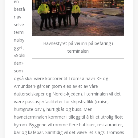
en
bestå
r av
selve
termi
nalby
Havnestyret på vei inn på befaring i
gget,
terminalen
«Solsi
den»
som
også skal være kontorer til Tromsø havn KF og
Amundsen-gården (som eies av et av våre
datterselskaper og Nordic-kjeden). I terminalen vil det
være passasjerfasiliteter for skipstrafikk (cruise,
hurtigrute osv.), hurtigbåt og buss. Men
havneterminalen kommer i tillegg til å bli et utrolig flott
byrom. Byggene vil romme flere butikker, restauranter,
bar og kafebar. Samtidig vil det være et slags Tromsøs