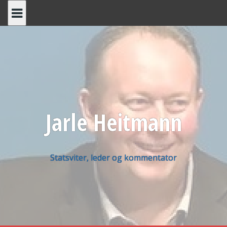
Skip
to
content
Jarle Heitmann
Statsviter, leder og kommentator