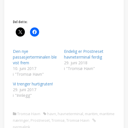
Del dette:
Den nye
Endelig er Prostneset
passasjerterminalen ble
havneterminal ferdig
vist frem
29. juni 2018
10. juni 2017
i "Tromsø Havn"
i "Tromsø Havn"
Vi trenger hurtigruten!
29. juni 2017
i "Innlegg"
Tromsø Havn
havn
,
havneterminal
,
maritim
,
maritime
næringer
,
Prostneset
,
Tromsø
,
Tromsø Havn
permalink