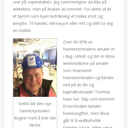
svar på «operataket». Jeg sammenligner da ikke på
arkitektur, men på bruken av rommet. For dette vil bli
et byrom som byen befolkning vil trekke imot og
benytte. Til handel, rekreasjon eller rett og slett ta seg
en matbit.
Over 90-95% av
havneterminalens arealer er
i dag i utleid, og det er disse
leieinntektene på arealer
som finansierer
havneterminalen og betaler
ned på de lån og
kapitalkostnader Tromsø
havn har. Skip som kommer
Dette blir den nye
til terminalen betaler
havnestyresalen.
havneavgifter, men disse
Regner med å lede det
går til å vedlikeholde
første
farleder og kai. Mens selve