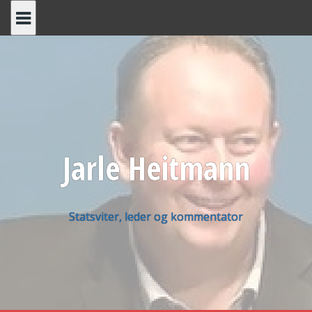
Skip
to
content
Jarle Heitmann
Statsviter, leder og kommentator