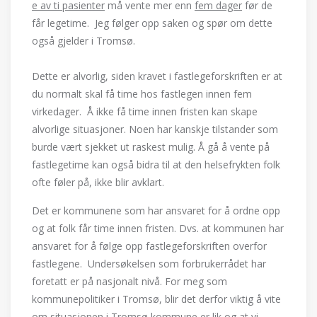
e av ti pasienter
må vente mer enn
fem dager
før de
får legetime. Jeg følger opp saken og spør om dette
også gjelder i Tromsø.
Dette er alvorlig, siden kravet i fastlegeforskriften er at
du normalt skal få time hos fastlegen innen fem
virkedager. Å ikke få time innen fristen kan skape
alvorlige situasjoner. Noen har kanskje tilstander som
burde vært sjekket ut raskest mulig. Å gå å vente på
fastlegetime kan også bidra til at den helsefrykten folk
ofte føler på, ikke blir avklart.
Det er kommunene som har ansvaret for å ordne opp
og at folk får time innen fristen. Dvs. at kommunen har
ansvaret for å følge opp fastlegeforskriften overfor
fastlegene. Undersøkelsen som forbrukerrådet har
foretatt er på nasjonalt nivå. For meg som
kommunepolitiker i Tromsø, blir det derfor viktig å vite
om situasjonen i Tromsø kommune er lik og at vi