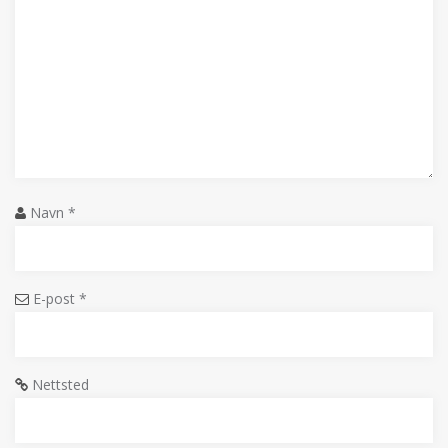
Navn
*
E-post
*
Nettsted