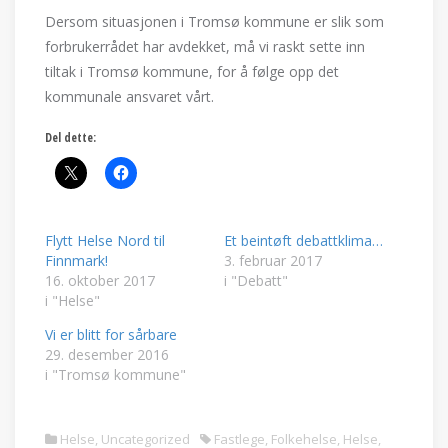
Dersom situasjonen i Tromsø kommune er slik som
forbrukerrådet har avdekket, må vi raskt sette inn
tiltak i Tromsø kommune, for å følge opp det
kommunale ansvaret vårt.
Del dette:
Flytt Helse Nord til
Et beintøft debattklima…
Finnmark!
3. februar 2017
16. oktober 2017
i "Debatt"
i "Helse"
Vi er blitt for sårbare
29. desember 2016
i "Tromsø kommune"
Helse
,
Uncategorized
Fastlege
,
Folkehelse
,
Helse
,