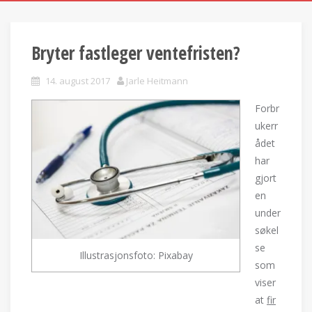
Bryter fastleger ventefristen?
14. august 2017
Jarle Heitmann
Forbr
ukerr
ådet
har
gjort
en
under
søkel
se
Illustrasjonsfoto: Pixabay
som
viser
at
fir