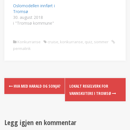
Oslomodellen innført i
Tromsø
30. august 2018
i "Tromsø kommune"
Konkurranse
cruise
,
konkurranse
,
quiz
,
sommer
permalink
HVA MED HARALD OG SONJA?
LOKALT REGELVERK FOR
VANNSKUTERE I TROMSØ
Legg igjen en kommentar