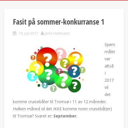
Fasit på sommer-konkurranse 1
19. juli 2017
Jarle Heitmann
Spørs
målet
var
altså:
I
2017
vil
det
komme cruisebåter til Tromsø i 11 av 12 måneder.
Hvilken måned vil det IKKE komme noen cruisebåt(er)
til Tromsø? Svaret er:
September.