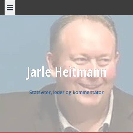
Skip
to
content
Jarle Heitmann
Statsviter, leder og kommentator