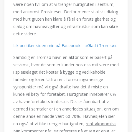
være noen tvil om at vi trenger hurtigruten i sentrum,
med ankomst Prostneset. Derfor mener vi at vi i dialog
med hurtigruten kan klare å få til en forutsigbarhet og
dialog om havneavgifter og infrastruktur som kan sikre
dette videre.
Lik politiker-siden min på Facebook – «Glad i Tromsø».
Samtidig er Tromsø havn en aktør som er basert på
selvkost, hvor de som er kunder hos oss må være med
i spleiselaget det koster å bygge og vedlikeholde
farleder og kaier. Utfra rent forretningsmessige
synspunkter må vi også drøfte hva det å miste en
kunde vil bety for foretaket. Hurtigruten innebærer 6%
av havneforetakets inntekter. Det er åpenbart at vi
dermed i samtaler er i en annerledes situasjon, enn om
denne andelen hadde vært 60-70%. Havnesjefen sier
da også at vi ikke trenger hurtigruten,
rent økonomisk
.
Min kommentar når jeg refereres på at jeg er enig, er