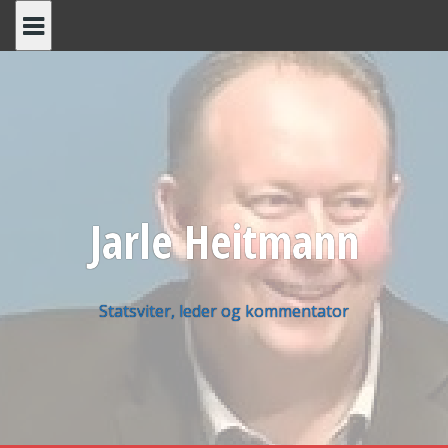
Skip
to
content
Jarle Heitmann
Statsviter, leder og kommentator