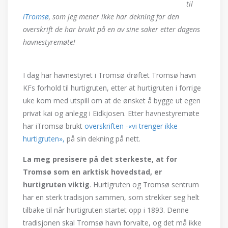
til
iTromsø
, som jeg mener ikke har dekning for den
overskrift de har brukt på en av sine saker etter dagens
havnestyremøte!
I dag har havnestyret i Tromsø drøftet Tromsø havn
KFs forhold til hurtigruten, etter at hurtigruten i forrige
uke kom med utspill om at de ønsket å bygge ut egen
privat kai og anlegg i Eidkjosen. Etter havnestyremøte
har iTromsø brukt
overskriften -«vi trenger ikke
hurtigruten»,
på sin dekning på nett.
La meg presisere på det sterkeste, at for
Tromsø som en arktisk hovedstad, er
hurtigruten viktig
. Hurtigruten og Tromsø sentrum
har en sterk tradisjon sammen, som strekker seg helt
tilbake til når hurtigruten startet opp i 1893. Denne
tradisjonen skal Tromsø havn forvalte, og det må ikke