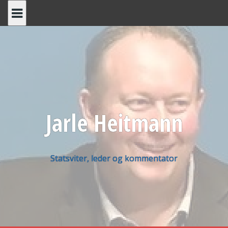
Skip
to
content
Jarle Heitmann
Statsviter, leder og kommentator