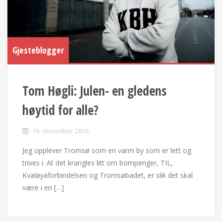
Gjesteblogger
Tom Høgli: Julen- en gledens
høytid for alle?
16. desember 2016
Jeg opplever Tromsø som en varm by som er lett og
trives i. At det krangles litt om bompenger, TIL,
Kvaløyaforbindelsen og Tromsøbadet, er slik det skal
være i en […]