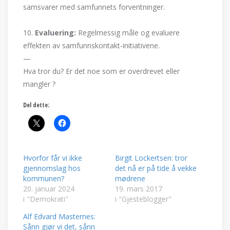
samsvarer med samfunnets forventninger.
10.
Evaluering:
Regelmessig måle og evaluere
effekten av samfunnskontakt-initiativene.
—
Hva tror du? Er det noe som er overdrevet eller
mangler ?
Del dette:
Hvorfor får vi ikke
Birgit Lockertsen: tror
gjennomslag hos
det nå er på tide å vekke
kommunen?
mødrene
20. januar 2024
19. mars 2017
i "Demokrati"
i "Gjesteblogger"
Alf Edvard Masternes:
Sånn gjør vi det, sånn