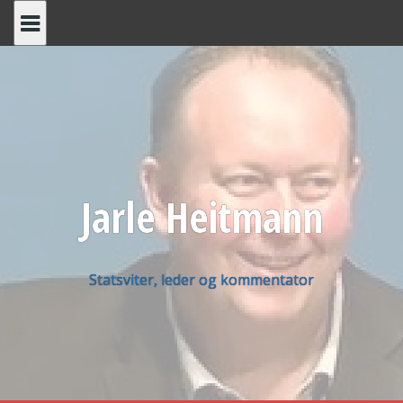
Skip
to
content
Jarle Heitmann
Statsviter, leder og kommentator