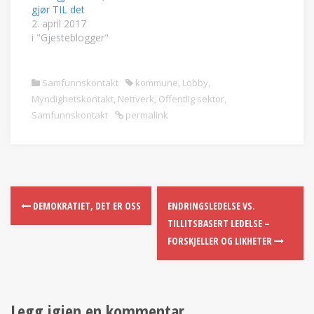
gjør TIL det
2. april 2017
i "Gjesteblogger"
Samfunnskontakt
kommune
,
Lobby
,
Myndighetskontakt
,
Nettverk
,
Offentlig sektor
,
Samfunnskontakt
permalink
DEMOKRATIET, DET ER OSS
ENDRINGSLEDELSE VS.
TILLITSBASERT LEDELSE –
FORSKJELLER OG LIKHETER
Legg igjen en kommentar