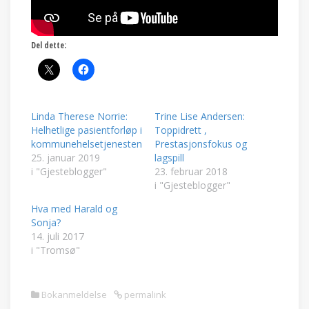
Del dette:
Linda Therese Norrie:
Trine Lise Andersen:
Helhetlige pasientforløp i
Toppidrett ,
kommunehelsetjenesten
Prestasjonsfokus og
25. januar 2019
lagspill
i "Gjesteblogger"
23. februar 2018
i "Gjesteblogger"
Hva med Harald og
Sonja?
14. juli 2017
i "Tromsø"
Bokanmeldelse
permalink