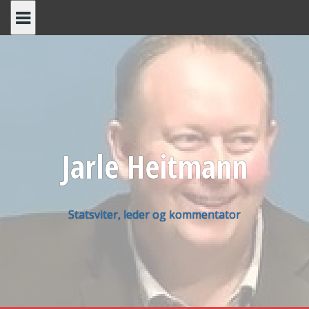
Skip
to
content
Jarle Heitmann
Statsviter, leder og kommentator