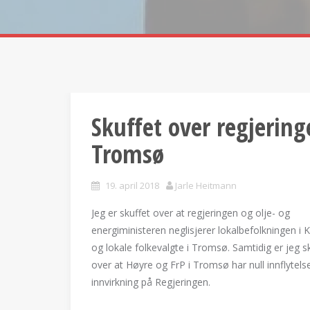
Skuffet over regjering
Tromsø
19. april 2018
Jarle Heitmann
Jeg er skuffet over at regjeringen og olje- og
energiministeren neglisjerer lokalbefolkningen i K
og lokale folkevalgte i Tromsø. Samtidig er jeg s
over at Høyre og FrP i Tromsø har null innflytels
innvirkning på Regjeringen.