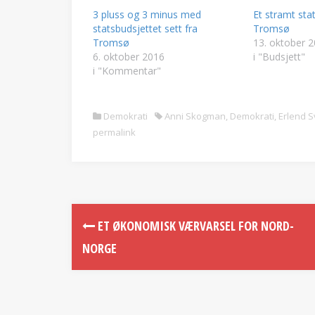
3 pluss og 3 minus med
Et stramt sta
statsbudsjettet sett fra
Tromsø
Tromsø
13. oktober 
6. oktober 2016
i "Budsjett"
i "Kommentar"
Demokrati
Anni Skogman
,
Demokrati
,
Erlend S
permalink
ET ØKONOMISK VÆRVARSEL FOR NORD-
NORGE