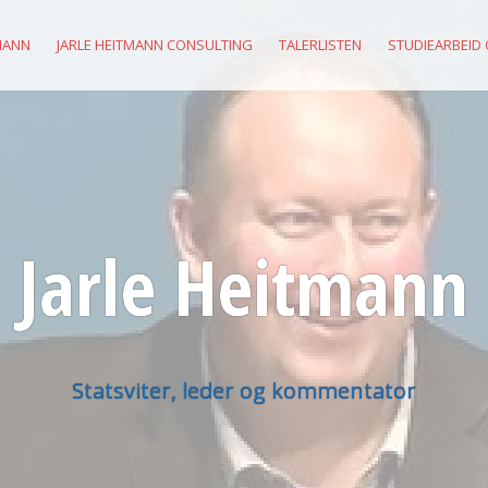
MANN
JARLE HEITMANN CONSULTING
TALERLISTEN
STUDIEARBEID
Jarle Heitmann
Statsviter, leder og kommentator