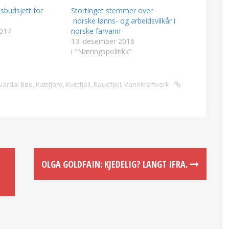
tsbudsjett for
Stortinget stemmer over
norske lønns- og arbeidsvilkår i
2017
norske farvann
13. desember 2016
i "Næringspolitikk"
vardal Bøe
,
Kattfjord
,
Kvittfjell
,
Raudfjell
,
Vannkraftverk
OLGA GOLDFAIN: KJEDELIG? LANGT IFRA.