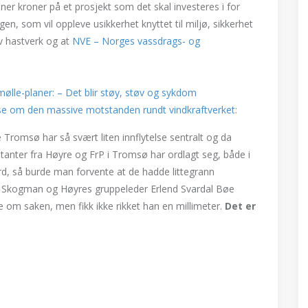
ioner kroner på et prosjekt som det skal investeres i for
gen, som vil oppleve usikkerhet knyttet til miljø,
sikkerhet
v hastverk og at
NVE – Norges vassdrags- og
mølle-planer: – Det blir støy, støv og sykdom
se om den massive motstanden rundt vindkraftverket:
e Tromsø har så svært liten innflytelse sentralt og da
ntanter fra Høyre og FrP i Tromsø har ordlagt seg, både i
rd, så burde man forvente at de hadde littegrann
ni Skogman og Høyres gruppeleder Erlend Svardal Bøe
e om saken, men fikk ikke rikket han en millimeter.
Det er