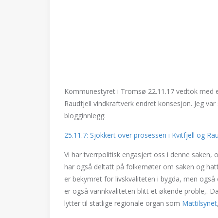
Kommunestyret i Tromsø 22.11.17 vedtok med et b
Raudfjell vindkraftverk endret konsesjon. Jeg va
blogginnlegg:
25.11.7: Sjokkert over prosessen i Kvitfjell og Rau
Vi har tverrpolitisk engasjert oss i denne saken, 
har også deltatt på folkemøter om saken og hatt 
er bekymret for livskvaliteten i bygda, men også
er også vannkvaliteten blitt et økende proble,. D
lytter til statlige regionale organ som
Mattilsynet