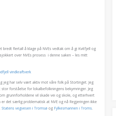
redt flertall å klage på NVEs vedtak om å gi Kvitfjell og
r sjokkert over NVEs prosess i denne saken – les mitt
dfjell vindkraftverk
og jeg har selv vært aktiv mot våre folk på Stortinget. Jeg
stor forståelse for lokalbefolkningens bekymringer. Jeg
 om grunnforholdene vil skade vei og skole, og etterhvert
a er det særlig problematisk at NVE og nå Regjeringen ikke
,
Statens vegvesen i Tromsø
og
Fylkesmannen i Troms
.