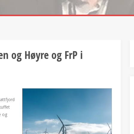
en og Høyre og FrP i
attfjord
kuffet
e og