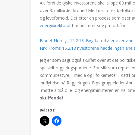
Alt fordi de tyske investorene skal slippe 80 mill
over 3. milliarder kroner! Med det ofres befolknin
og leveforhold. Det etter en prosess som oser a
energidirektorat
har bestemt seg på forhånd.
Bladet Nordlys 15.2.18:
Bygda fortviler over vind
Nrk Troms 15.2.18 nvestorene hadde ingen anel
Jeg er som sagt også skuffet over at det politisk
spesielt regjeringspartiene. For slik som represe
kommunestyre, i media og i folkemøter i Kattfjo
innflytelse på Regjeringen. Frps gruppeleder An
møtte altså olje- og energiministeren en hel tim
skuffende!
Del dette: