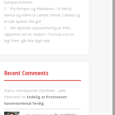
Europas korteste
Fra Kempes og Maradona – til Messi,
Iniesta og videre til Lamine Yamal, Cubarsí og
et nytt spansk VM-gull
Min løpende oppsummering av PWC-
rapporten om KI- bruken i Tromsø som er
lagt frem: går ikke dypt nok!
Recent Comments
Status: Avtroppende styreleder - Jarle
Heitmann
on
Endelig er Prostneset
havneterminal ferdig
Jarle Heitmann on
Et «politisk»