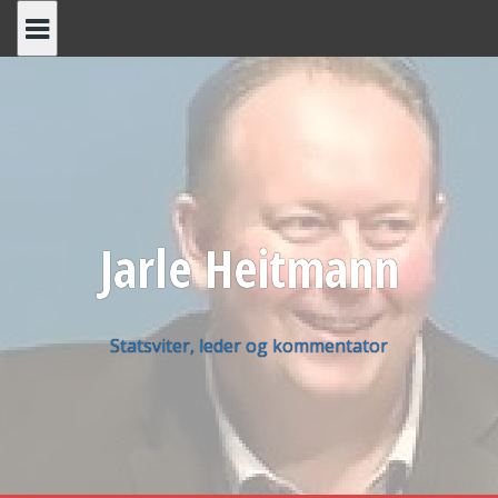
Skip
to
content
Jarle Heitmann
Statsviter, leder og kommentator