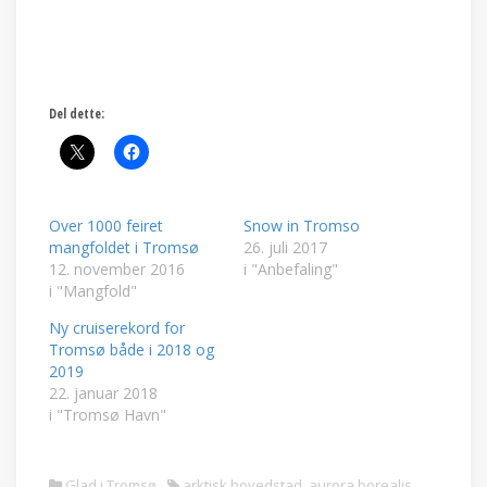
Del dette:
Over 1000 feiret
Snow in Tromso
mangfoldet i Tromsø
26. juli 2017
12. november 2016
i "Anbefaling"
i "Mangfold"
Ny cruiserekord for
Tromsø både i 2018 og
2019
22. januar 2018
i "Tromsø Havn"
Glad i Tromsø
arktisk hovedstad
,
aurora borealis
,