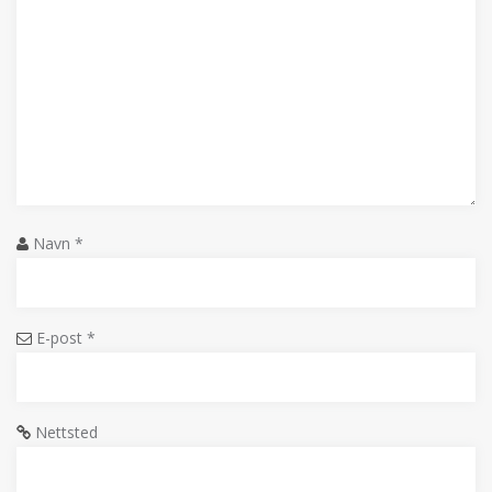
Navn
*
E-post
*
Nettsted