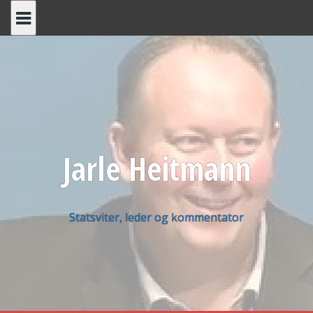
Skip
to
content
Jarle Heitmann
Statsviter, leder og kommentator