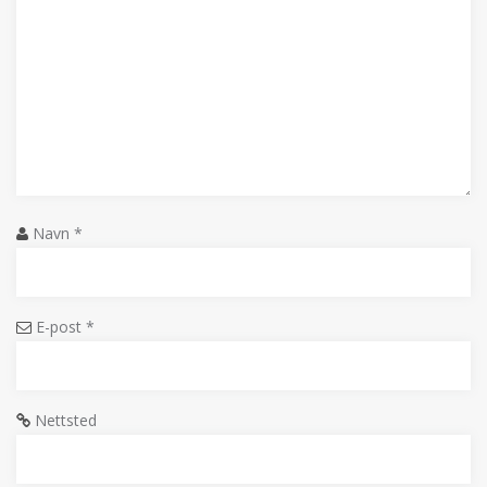
Navn
*
E-post
*
Nettsted