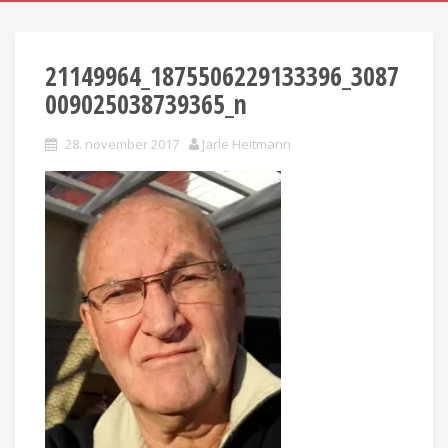
21149964_1875506229133396_3087
009025038739365_n
28. november 2017
Jarle Heitmann