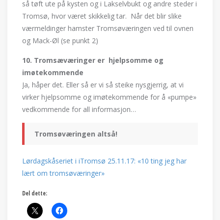
så tøft ute på kysten og i Lakselvbukt og andre steder i
Tromsø, hvor været skikkelig tar. Når det blir slike
værmeldinger hamster Tromsøværingen ved til ovnen
og Mack-Øl (se punkt 2)
10. Tromsæværinger er hjelpsomme og
imøtekommende
Ja, håper det. Eller så er vi så steike nysgjerrig, at vi
virker hjelpsomme og imøtekommende for å «pumpe»
vedkommende for all informasjon…
Tromsøværingen altså!
Lørdagskåseriet i iTromsø 25.11.17: «10 ting jeg har
lært om tromsøværinger»
Del dette: