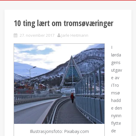
10 ting lært om tromsøværinger
27. november 2017
Jarle Heitmann
I
lørda
gens
utgav
e av
iTro
msø
hadd
e den
nyinn
flytte
de
Illustrasjonsfoto: Pixabay.com