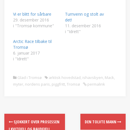
Vi er blitt for sårbare
Turnvenn og stolt av
29. desember 2016
det!
i "Tromsø kommune"
11. desember 2016
i "Idrett"
Arctic Race tilbake til
Tromsø
6. januar 2017
i "Idrett"
Glad i Tromsø
arktisk hovedstad
,
ishavsbyen
,
Mack
,
myter
,
nordens paris
,
piggfritt
,
Tromsø
permalink
SJOKKERT OVER PROSESSEN
DEN TOLVTE MANN
I KVITFJELL OG RAUDFJELL