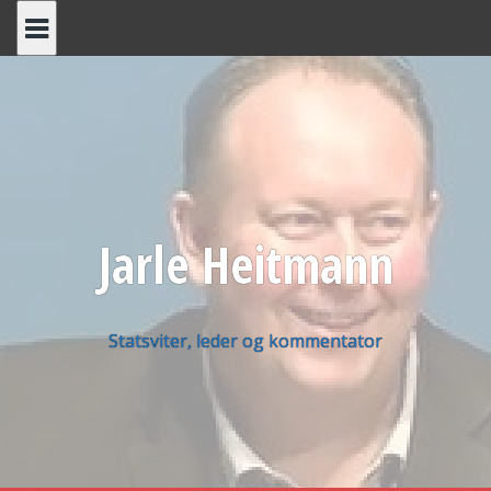
Skip
to
content
Jarle Heitmann
Statsviter, leder og kommentator