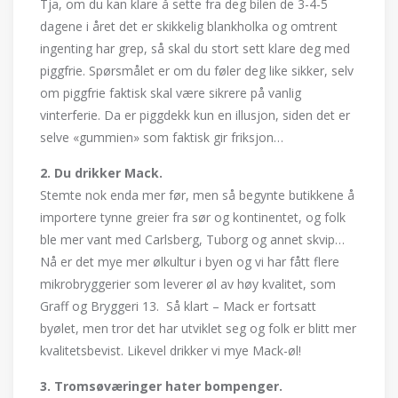
Tja, om du kan klare å sette fra deg bilen de 3-4-5
dagene i året det er skikkelig blankholka og omtrent
ingenting har grep, så skal du stort sett klare deg med
piggfrie. Spørsmålet er om du føler deg like sikker, selv
om piggfrie faktisk skal være sikrere på vanlig
vinterferie. Da er piggdekk kun en illusjon, siden det er
selve «gummien» som faktisk gir friksjon…
2. Du drikker Mack.
Stemte nok enda mer før, men så begynte butikkene å
importere tynne greier fra sør og kontinentet, og folk
ble mer vant med Carlsberg, Tuborg og annet skvip…
Nå er det mye mer ølkultur i byen og vi har fått flere
mikrobryggerier som leverer øl av høy kvalitet, som
Graff og Bryggeri 13. Så klart – Mack er fortsatt
byølet, men tror det har utviklet seg og folk er blitt mer
kvalitetsbevist. Likevel drikker vi mye Mack-øl!
3. Tromsøværinger hater bompenger.