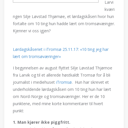
Larvi
kværi
ngen
Silje Løvstad
Thjømøe, et lørdagskåseri hvor hun
fortalte om 10 ting hun hadde lært om tromsøvæinger.
Kjenner vi oss igjen?
Lørdagskåseriet i iTromsø 25.11.17: «10 ting jeg har
lært om tromsøværinger»
I begynnelsen av august flyttet Silje Løvstad Thjømoe
fra Larvik og til et allerede høstkaldt Tromsø for å bli
journalist i mediehuset
iTromsø
. Hun har skrevet et
underholdende lørdagskåseri om 10 ting hun har lært
om Nord-Norge og tromsøværinger. Her er de 10
punktene, med mine korte kommentarer til hvert
punkt:
1. Man kjører ikke piggfritt.