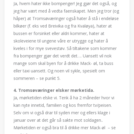
Ja, hvem hater ikke bompenger! Jeg gjør det også, og
jeg har vært med å vedta faenskapet. Men jeg tror (og
håper) at Tromsøværinger også hater å stå i endeløse
bilkøer (f. eks ved Breivika og fra Kvaløya), hater at
bussen er forsinket eller aldri kommer, hater at
skoleveiene til ungene våre er utrygge og hater å
kveles i for mye svevestøv. Så tiltakene som kommer
fra bompenger gjør det verdt det…. Uansett vil nok
mange som skal byen for å drikke Mack- øl, ta buss
eller taxi uansett. Og noen vil sykle, spesielt om
sommeren – se punkt 5.
4. Tromsøværinger elsker mørketida.
Ja, mørketiden elske vi. Tenk å ha 2 måneder hvor vi
kan nyte innetid, familien og kos fremfor tv/peisen.
Selv om vi også drar til syden mer og ellers klage i
januar over at det går så sakte mot soldagen..
Mørketiden er også bra til å drikke mer Mack-øl – se