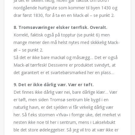
Ja det er sikkert riktig. Noen går faktisk om bord i
nordgående hurtigrute som kommer til byen 1430 og
drar først 1830, for å ta en en Mack-øl – se punkt 2.
8. Tromsøværinger elsker tørrfisk. Overalt.
Korrekt, faktisk også på topptur (se punkt 6) men
mange mener den må helst nytes med skikkelig Mack-
øl – se punkt 2.
Så det er ikke bare mackøl og måsægg… Det er også
Mack-øl tørrfesk! Dessverre er produktet svindyrt, at
det garantert er et svartebørsmarked her en plass…
9. Det er ikke dårlig vær. Vær er tøft.
Det finnes ikke dårlig vær nei, bare dårlige klær… Vær
er tøft, men siden Tromsø sentrum ble bygd i en
naturlig havn, er det sjelden vi får virkelig dårlig vær
her. Så f.eks stormen «Ylva» i forrige uke, det merket vi
nesten ikke noe til her i sentrum, mens i Lakselvbukt
ble det store ødeleggelser. Så jeg vil tro at vær ikke er