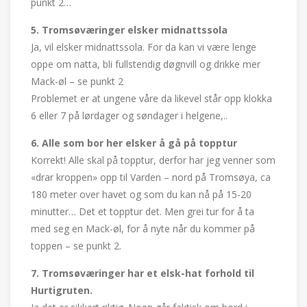
punkt 2…
5. Tromsøværinger elsker midnattssola
Ja, vil elsker midnattssola. For da kan vi være lenge
oppe om natta, bli fullstendig døgnvill og drikke mer
Mack-øl – se punkt 2
Problemet er at ungene våre da likevel står opp klokka
6 eller 7 på lørdager og søndager i helgene,..
6. Alle som bor her elsker å gå på topptur
Korrekt! Alle skal på topptur, derfor har jeg venner som
«drar kroppen» opp til Varden – nord på Tromsøya, ca
180 meter over havet og som du kan nå på 15-20
minutter… Det et topptur det. Men grei tur for å ta
med seg en Mack-øl, for å nyte når du kommer på
toppen – se punkt 2.
7. Tromsøværinger har et elsk-hat forhold til
Hurtigruten.