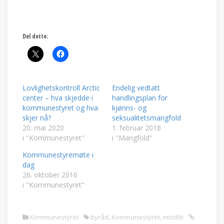
Del dette:
Lovlighetskontroll Arctic
Endelig vedtatt
center – hva skjedde i
handlingsplan for
kommunestyret og hva
kjønns- og
skjer nå?
seksualitetsmangfold
20. mai 2020
1. februar 2018
i "Kommunestyret"
i "Mangfold"
Kommunestyremøte i
dag
26. oktober 2016
i "Kommunestyret"
Kommunestyret
byråd
,
Kommunestyret
,
mistillit