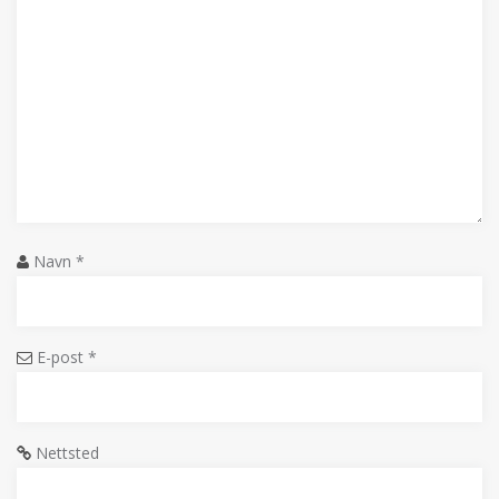
Navn
*
E-post
*
Nettsted