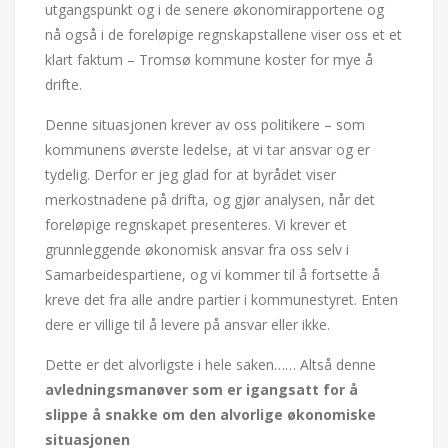
utgangspunkt og i de senere økonomirapportene og
nå også i de foreløpige regnskapstallene viser oss et et
klart faktum – Tromsø kommune koster for mye å
drifte.
Denne situasjonen krever av oss politikere – som
kommunens øverste ledelse, at vi tar ansvar og er
tydelig. Derfor er jeg glad for at byrådet viser
merkostnadene på drifta, og gjør analysen, når det
foreløpige regnskapet presenteres. Vi krever et
grunnleggende økonomisk ansvar fra oss selv i
Samarbeidespartiene, og vi kommer til å fortsette å
kreve det fra alle andre partier i kommunestyret. Enten
dere er villige til å levere på ansvar eller ikke.
Dette er det alvorligste i hele saken…… Altså denne
avledningsman
ø
ver som er igangsatt for å
slippe å snakke om den alvorlige
ø
konomiske
situasjonen