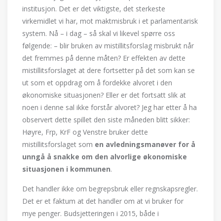
institusjon. Det er det viktigste, det sterkeste
virkemidlet vi har, mot maktmisbruk i et parlamentarisk
system. Nå – i dag – så skal vi likevel spørre oss
følgende: – blir bruken av mistillitsforslag misbrukt når
det fremmes på denne måten? Er effekten av dette
mistillitsforslaget at dere fortsetter på det som kan se
ut som et oppdrag om å fordekke alvoret i den
økonomiske situasjonen? Eller er det fortsatt slik at
noen i denne sal ikke forstår alvoret? Jeg har etter å ha
observert dette spillet den siste måneden blitt sikker:
Høyre, Frp, KrF og Venstre bruker dette
mistillitsforslaget som
en avledningsman
øver for
å
unngå å snakke om den alvorlige
ø
konomiske
situasjonen i kommunen
.
Det handler ikke om begrepsbruk eller regnskapsregler.
Det er et faktum at det handler om at vi bruker for
mye penger. Budsjetteringen i 2015, både i