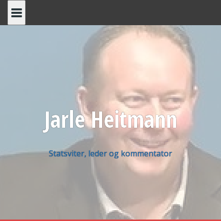
Skip
to
content
Jarle Heitmann
Statsviter, leder og kommentator