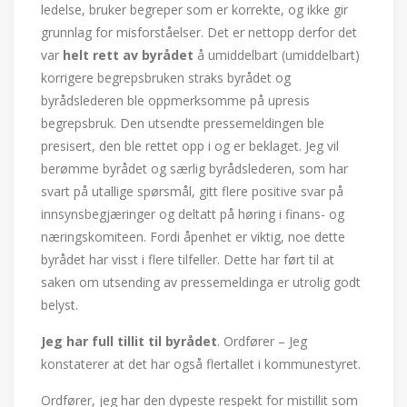
ledelse, bruker begreper som er korrekte, og ikke gir
grunnlag for misforståelser. Det er nettopp derfor det
var
helt rett av byrådet
å umiddelbart (umiddelbart)
korrigere begrepsbruken straks byrådet og
byrådslederen ble oppmerksomme på upresis
begrepsbruk. Den utsendte pressemeldingen ble
presisert, den ble rettet opp i og er beklaget. Jeg vil
berømme byrådet og særlig byrådslederen, som har
svart på utallige spørsmål, gitt flere positive svar på
innsynsbegjæringer og deltatt på høring i finans- og
næringskomiteen. Fordi åpenhet er viktig, noe dette
byrådet har visst i flere tilfeller. Dette har ført til at
saken om utsending av pressemeldinga er utrolig godt
belyst.
Jeg har full tillit til byr
å
det
. Ordfører – Jeg
konstaterer at det har også flertallet i kommunestyret.
Ordfører, jeg har den dypeste respekt for mistillit som