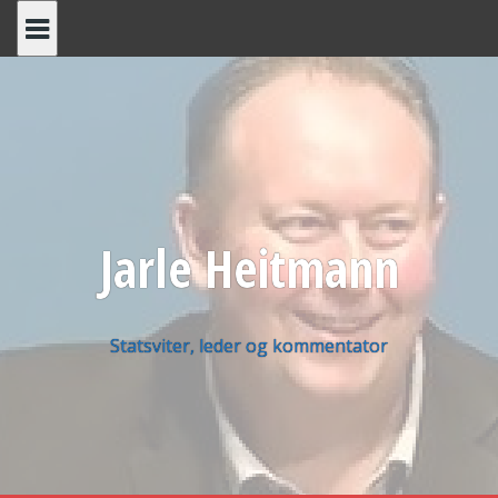
Skip
to
content
Jarle Heitmann
Statsviter, leder og kommentator