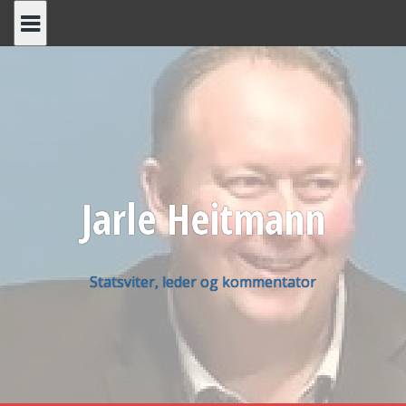
Skip
to
content
Jarle Heitmann
Statsviter, leder og kommentator