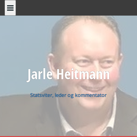
Skip
to
content
Jarle Heitmann
Statsviter, leder og kommentator