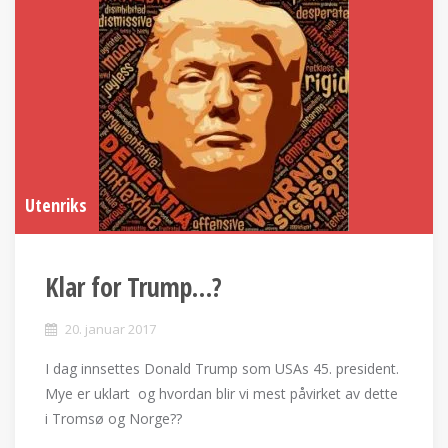
Utenriks
Klar for Trump…?
20. januar 2017
I dag innsettes Donald Trump som USAs 45. president.
Mye er uklart og hvordan blir vi mest påvirket av dette
i Tromsø og Norge??