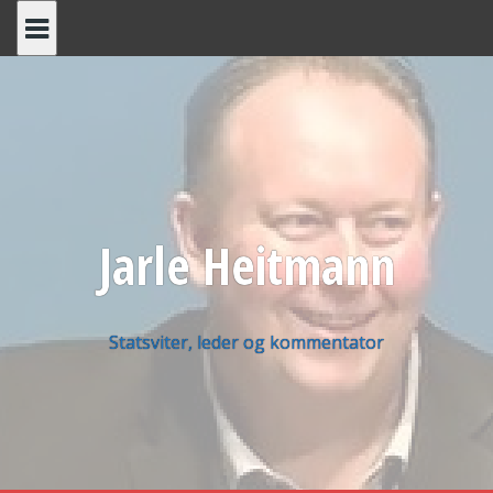
Skip
to
content
Jarle Heitmann
Statsviter, leder og kommentator