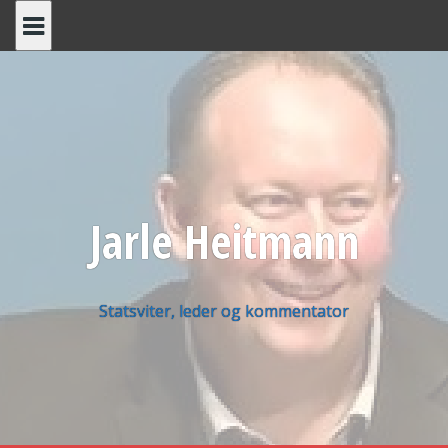
Skip
to
content
Jarle Heitmann
Statsviter, leder og kommentator