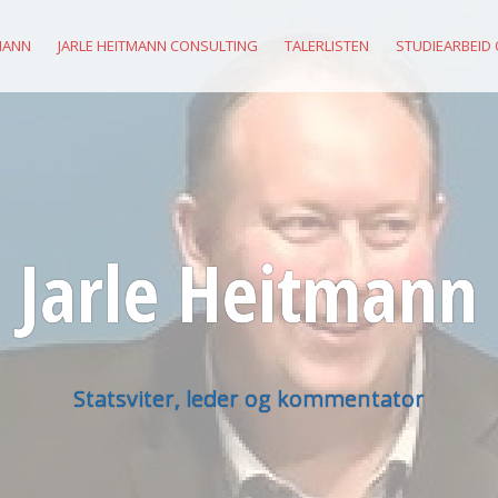
MANN
JARLE HEITMANN CONSULTING
TALERLISTEN
STUDIEARBEID
Jarle Heitmann
Statsviter, leder og kommentator