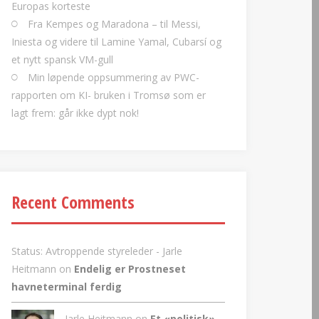
Europas korteste
Fra Kempes og Maradona – til Messi,
Iniesta og videre til Lamine Yamal, Cubarsí og
et nytt spansk VM-gull
Min løpende oppsummering av PWC-
rapporten om KI- bruken i Tromsø som er
lagt frem: går ikke dypt nok!
Recent Comments
Status: Avtroppende styreleder - Jarle
Heitmann
on
Endelig er Prostneset
havneterminal ferdig
Jarle Heitmann on
Et «politisk»