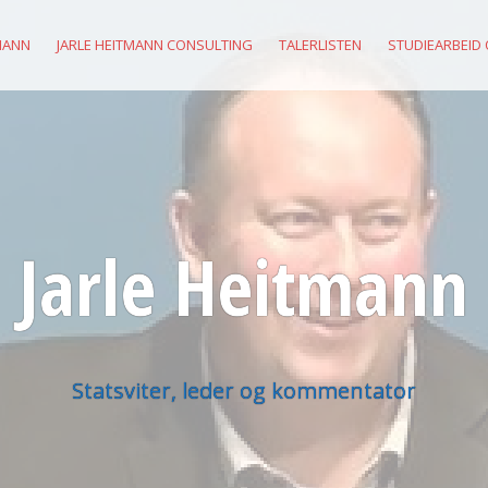
MANN
JARLE HEITMANN CONSULTING
TALERLISTEN
STUDIEARBEID
Jarle Heitmann
Statsviter, leder og kommentator