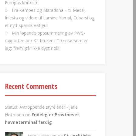
Europas korteste
Fra Kempes og Maradona – til Messi,
Iniesta og videre til Lamine Yamal, Cubarsí og
et nytt spansk VM-gull
Min løpende oppsummering av PWC-
rapporten om KI- bruken i Tromsø som er
lagt frem: går ikke dypt nok!
Recent Comments
Status: Avtroppende styreleder - Jarle
Heitmann
on
Endelig er Prostneset
havneterminal ferdig
Jarle Heitmann on
Et «politisk»