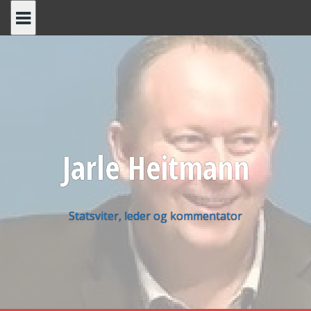
Skip
to
content
Jarle Heitmann
Statsviter, leder og kommentator