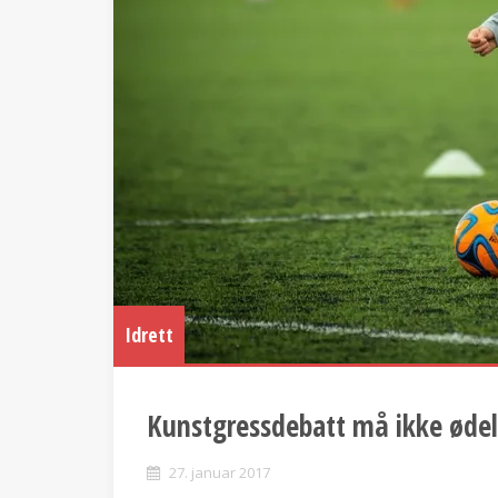
Idrett
Kunstgressdebatt må ikke ødel
27. januar 2017