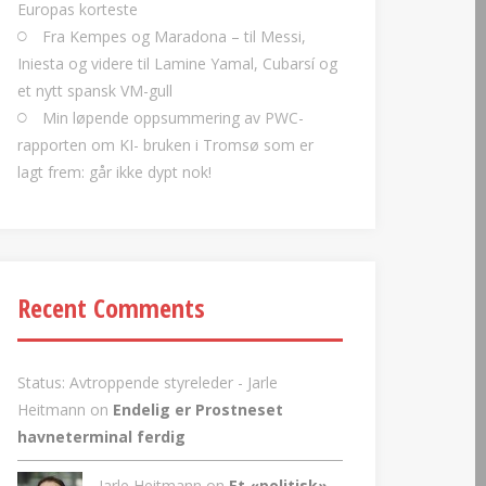
Europas korteste
Fra Kempes og Maradona – til Messi,
Iniesta og videre til Lamine Yamal, Cubarsí og
et nytt spansk VM-gull
Min løpende oppsummering av PWC-
rapporten om KI- bruken i Tromsø som er
lagt frem: går ikke dypt nok!
Recent Comments
Status: Avtroppende styreleder - Jarle
Heitmann
on
Endelig er Prostneset
havneterminal ferdig
Jarle Heitmann on
Et «politisk»