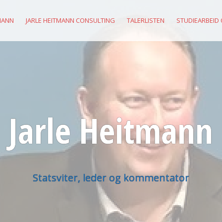
MANN
JARLE HEITMANN CONSULTING
TALERLISTEN
STUDIEARBEID
Jarle Heitmann
Statsviter, leder og kommentator