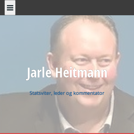
Skip
to
content
Jarle Heitmann
Statsviter, leder og kommentator