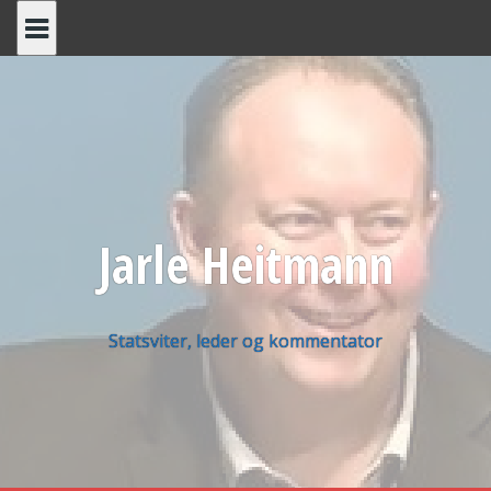
Skip
to
content
Jarle Heitmann
Statsviter, leder og kommentator