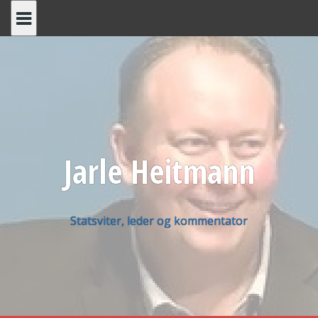
Skip
to
content
Jarle Heitmann
Statsviter, leder og kommentator