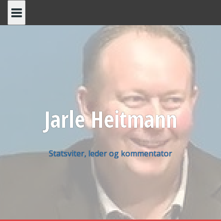
Skip
to
content
Jarle Heitmann
Statsviter, leder og kommentator