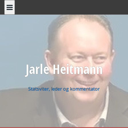
Skip
to
content
Jarle Heitmann
Statsviter, leder og kommentator