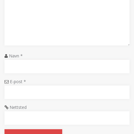
Navn
*
E-post
*
Nettsted