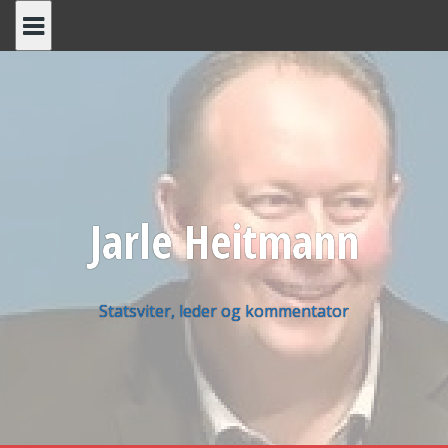
Skip
to
content
Jarle Heitmann
Statsviter, leder og kommentator