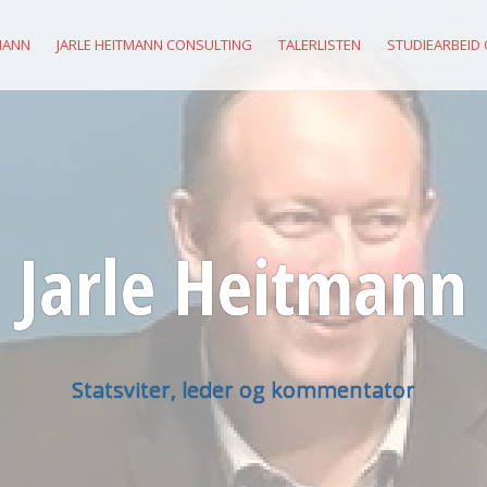
MANN
JARLE HEITMANN CONSULTING
TALERLISTEN
STUDIEARBEID
Jarle Heitmann
Statsviter, leder og kommentator