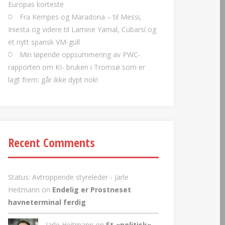
Europas korteste
Fra Kempes og Maradona – til Messi,
Iniesta og videre til Lamine Yamal, Cubarsí og
et nytt spansk VM-gull
Min løpende oppsummering av PWC-
rapporten om KI- bruken i Tromsø som er
lagt frem: går ikke dypt nok!
Recent Comments
Status: Avtroppende styreleder - Jarle
Heitmann
on
Endelig er Prostneset
havneterminal ferdig
Jarle Heitmann on
Et «politisk»