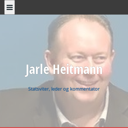
Skip
to
content
Jarle Heitmann
Statsviter, leder og kommentator