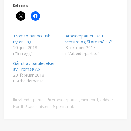
Del dette:
Tromsø har politisk
Arbeiderpartiet! Rett
nytenking
venstre og Støre må stå!
20. juni 2018
3. oktober 2017
i "Innlegg"
i "Arbeiderpartiet"
Går ut av partiledelsen
av Tromsø Ap
23. februar 2018
i "Arbeiderpartiet"
Arbeiderpartiet
Arbeiderpartiet
,
minneord
,
Oddvar
Nordli
,
Statsminister
permalink