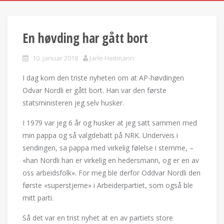
En høvding har gått bort
10. januar 2018
Jarle Heitmann
I dag kom den triste nyheten om at AP-høvdingen
Odvar Nordli er gått bort. Han var den første
statsministeren jeg selv husker.
I 1979 var jeg 6 år og husker at jeg satt sammen med
min pappa og så valgdebatt på NRK. Underveis i
sendingen, sa pappa med virkelig følelse i stemme, –
«han Nordli han er virkelig en hedersmann, og er en av
oss arbeidsfolk». For meg ble derfor Oddvar Nordli den
første «superstjerne» i Arbeiderpartiet, som også ble
mitt parti.
Så det var en trist nyhet at en av partiets store