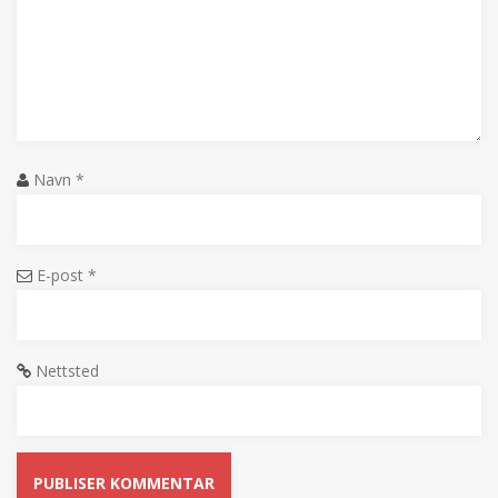
Navn
*
E-post
*
Nettsted