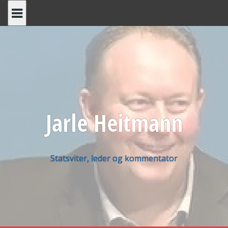
Skip
to
content
Jarle Heitmann
Statsviter, leder og kommentator