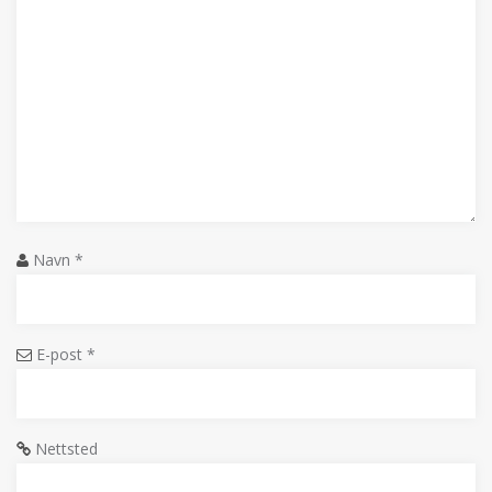
Navn
*
E-post
*
Nettsted