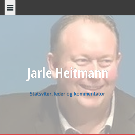
Skip
to
content
Jarle Heitmann
Statsviter, leder og kommentator