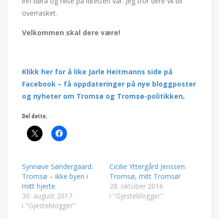
inn døra og hilse på idretten vår. Jeg tror dere vil bli
overrasket.
Velkommen skal dere være!
Klikk her for å like Jarle Heitmanns side på
Facebook – få oppdateringer på nye bloggposter
og nyheter om Tromsø og Tromsø-politikken
.
Del dette:
Synnøve Søndergaard:
Cicilie Yttergård Jenssen:
Tromsø – ikke byen i
Tromsø, mitt Tromsø!
mitt hjerte.
28. oktober 2016
30. august 2017
i "Gjesteblogger"
i "Gjesteblogger"