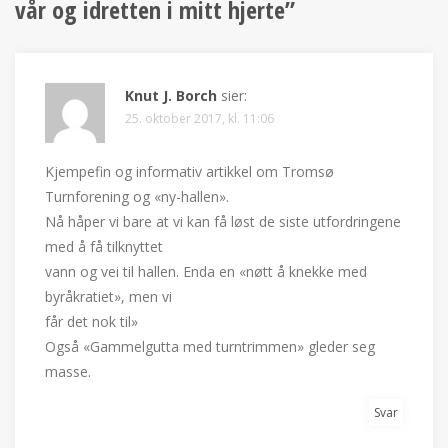
vår og idretten i mitt hjerte
”
Knut J. Borch
sier:
25. oktober 2017, kl. 11:06
Kjempefin og informativ artikkel om Tromsø
Turnforening og «ny-hallen».
Nå håper vi bare at vi kan få løst de siste utfordringene
med å få tilknyttet
vann og vei til hallen. Enda en «nøtt å knekke med
byråkratiet», men vi
får det nok til»
Også «Gammelgutta med turntrimmen» gleder seg
masse.
Svar