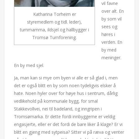
vil favne
over alt. En
Katharina Torheim er
by som vil
styremedlem og tidl. leder),
sees og
turnmamma, ildsjel og hallbygger i
høres i
Tromsø Turnforening.
verden. En
by med
meninger.
En by med sjel.
Ja, man kan si mye om byen vi alle er så glad i, men
det er også blitt en by som noen tydeligvis elsker å
hate. Noen hyler over for høye hus i sentrum, dårlig
vedlikehold på kommunale bygg, for smal
Stakkevollvei, nei til badeland, og inngripen i
Tromsømarka. Er dette fordi innbyggerne er veldig
engasjerte, eller er det fordi de bare liker å klage? Er vi
blitt en gjeng med sytpeisa? Sitter vi på ræva og venter