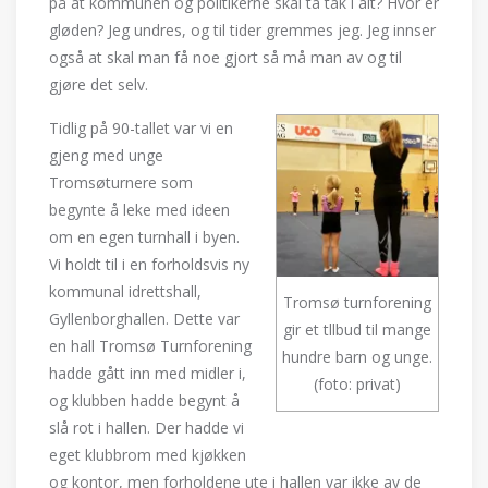
på at kommunen og politikerne skal ta tak i alt? Hvor er
gløden? Jeg undres, og til tider gremmes jeg. Jeg innser
også at skal man få noe gjort så må man av og til
gjøre det selv.
Tidlig på 90-tallet var vi en
gjeng med unge
Tromsøturnere som
begynte å leke med ideen
om en egen turnhall i byen.
Vi holdt til i en forholdsvis ny
kommunal idrettshall,
Tromsø turnforening
Gyllenborghallen. Dette var
gir et tllbud til mange
en hall Tromsø Turnforening
hundre barn og unge.
hadde gått inn med midler i,
(foto: privat)
og klubben hadde begynt å
slå rot i hallen. Der hadde vi
eget klubbrom med kjøkken
og kontor, men forholdene ute i hallen var ikke av de