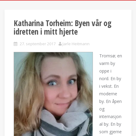
Katharina Torheim: Byen vår og
idretten i mitt hjerte
27. september 2017
Jarle Heitmann
Tromsø; en
varm by
oppe i
nord. En by
i vekst. En
moderne
by. En åpen
og
internasjon
al by. En by
som gjerne