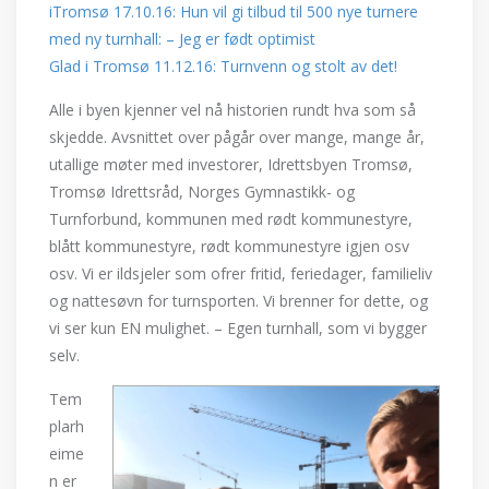
iTromsø 17.10.16: Hun vil gi tilbud til 500 nye turnere
med ny turnhall: – Jeg er født optimist
Glad i Tromsø 11.12.16: Turnvenn og stolt av det!
Alle i byen kjenner vel nå historien rundt hva som så
skjedde. Avsnittet over pågår over mange, mange år,
utallige møter med investorer, Idrettsbyen Tromsø,
Tromsø Idrettsråd, Norges Gymnastikk- og
Turnforbund, kommunen med rødt kommunestyre,
blått kommunestyre, rødt kommunestyre igjen osv
osv. Vi er ildsjeler som ofrer fritid, feriedager, familieliv
og nattesøvn for turnsporten. Vi brenner for dette, og
vi ser kun EN mulighet. – Egen turnhall, som vi bygger
selv.
Tem
plarh
eime
n er