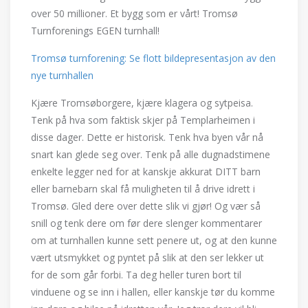
over 50 millioner. Et bygg som er vårt! Tromsø
Turnforenings EGEN turnhall!
Tromsø turnforening: Se flott bildepresentasjon av den
nye turnhallen
Kjære Tromsøborgere, kjære klagera og sytpeisa.
Tenk på hva som faktisk skjer på Templarheimen i
disse dager. Dette er historisk. Tenk hva byen vår nå
snart kan glede seg over. Tenk på alle dugnadstimene
enkelte legger ned for at kanskje akkurat DITT barn
eller barnebarn skal få muligheten til å drive idrett i
Tromsø. Gled dere over dette slik vi gjør! Og vær så
snill og tenk dere om før dere slenger kommentarer
om at turnhallen kunne sett penere ut, og at den kunne
vært utsmykket og pyntet på slik at den ser lekker ut
for de som går forbi. Ta deg heller turen bort til
vinduene og se inn i hallen, eller kanskje tør du komme