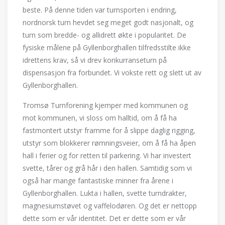
beste. På denne tiden var turnsporten i endring,
nordnorsk turn hevdet seg meget godt nasjonalt, og
turn som bredde- og allidrett økte i popularitet. De
fysiske målene på Gyllenborghallen tilfredsstilte ikke
idrettens krav, så vi drev konkurranseturn på
dispensasjon fra forbundet. Vi vokste rett og slett ut av
Gyllenborghallen.
Tromsø Turnforening kjemper med kommunen og
mot kommunen, vi sloss om halltid, om å få ha
fastmontert utstyr framme for å slippe daglig rigging,
utstyr som blokkerer rømningsveier, om å få ha åpen
hall i ferier og for retten til parkering. Vi har investert
svette, tårer og grå hår i den hallen. Samtidig som vi
også har mange fantastiske minner fra årene i
Gyllenborghallen. Lukta i hallen, svette turndrakter,
magnesiumstøvet og vaffelodøren. Og det er nettopp
dette som er vår identitet. Det er dette som er vår