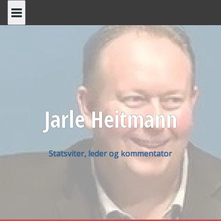
Skip
to
content
Jarle Heitmann
Statsviter, leder og kommentator