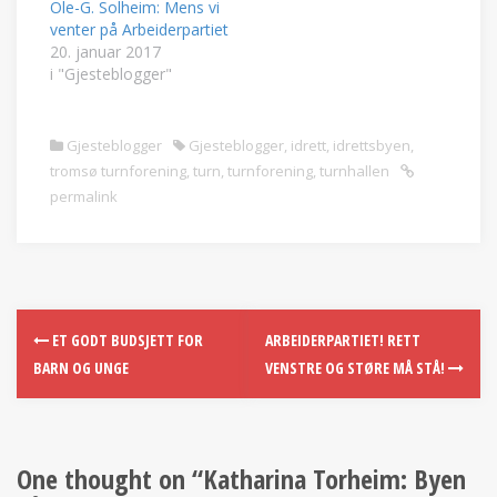
Ole-G. Solheim: Mens vi
venter på Arbeiderpartiet
20. januar 2017
i "Gjesteblogger"
Gjesteblogger
Gjesteblogger
,
idrett
,
idrettsbyen
,
tromsø turnforening
,
turn
,
turnforening
,
turnhallen
permalink
ET GODT BUDSJETT FOR
ARBEIDERPARTIET! RETT
BARN OG UNGE
VENSTRE OG STØRE MÅ STÅ!
One thought on “
Katharina Torheim: Byen