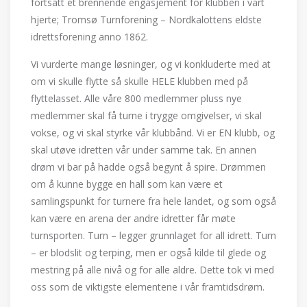
fortsatt et brennende engasjement for klubben i vårt
hjerte; Tromsø Turnforening – Nordkalottens eldste
idrettsforening anno 1862.
Vi vurderte mange løsninger, og vi konkluderte med at
om vi skulle flytte så skulle HELE klubben med på
flyttelasset. Alle våre 800 medlemmer pluss nye
medlemmer skal få turne i trygge omgivelser, vi skal
vokse, og vi skal styrke vår klubbånd. Vi er EN klubb, og
skal utøve idretten vår under samme tak. En annen
drøm vi bar på hadde også begynt å spire. Drømmen
om å kunne bygge en hall som kan være et
samlingspunkt for turnere fra hele landet, og som også
kan være en arena der andre idretter får møte
turnsporten. Turn – legger grunnlaget for all idrett. Turn
– er blodslit og terping, men er også kilde til glede og
mestring på alle nivå og for alle aldre. Dette tok vi med
oss som de viktigste elementene i vår framtidsdrøm.