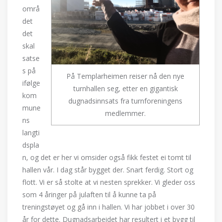
områ
det
det
skal
satse
s på
På Templarheimen reiser nå den nye
ifølge
turnhallen seg, etter en gigantisk
kom
dugnadsinnsats fra turnforeningens
mune
medlemmer.
ns
langti
dspla
n, og det er her vi omsider også fikk festet ei tomt til
hallen vår. I dag står bygget der. Snart ferdig. Stort og
flott. Vi er så stolte at vi nesten sprekker. Vi gleder oss
som 4 åringer på julaften til å kunne ta på
treningstøyet og gå inn i hallen. Vi har jobbet i over 30
år for dette. Dugnadsarbeidet har resultert i et bygg til