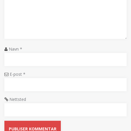
Navn
*
E-post
*
Nettsted