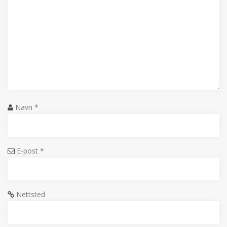
Navn
*
E-post
*
Nettsted