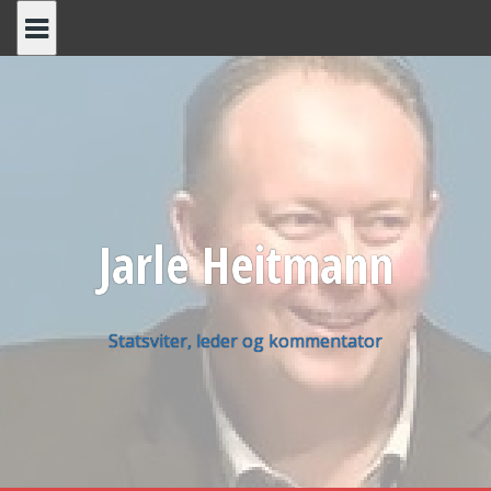
Skip
to
content
Jarle Heitmann
Statsviter, leder og kommentator