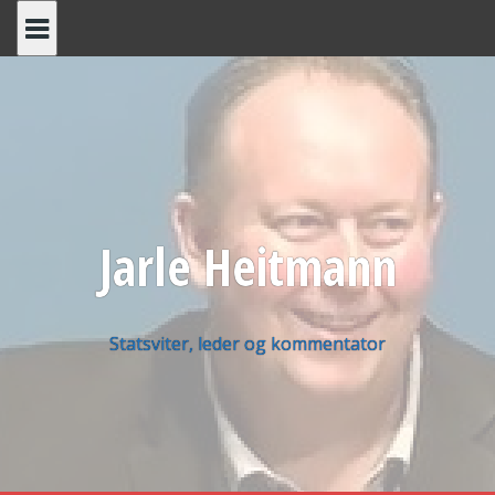
Skip
to
content
Jarle Heitmann
Statsviter, leder og kommentator