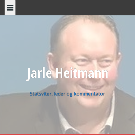
Skip
to
content
Jarle Heitmann
Statsviter, leder og kommentator