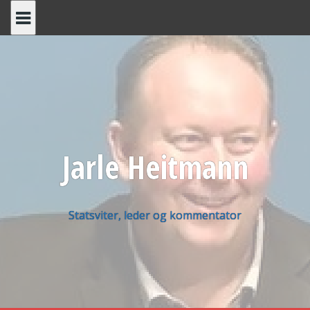
Skip
to
content
Jarle Heitmann
Statsviter, leder og kommentator